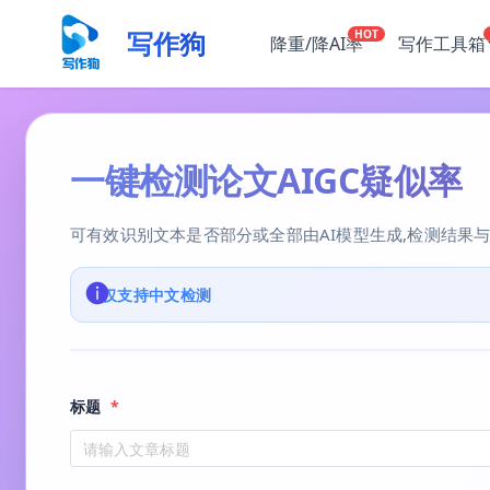
写作狗
HOT
降重/降AI率
写作工具箱
一键检测论文AIGC疑似率
可有效识别文本是否部分或全部由AI模型生成,检测结果
ℹ️
仅支持中文检测
标题
*
请输入文章标题