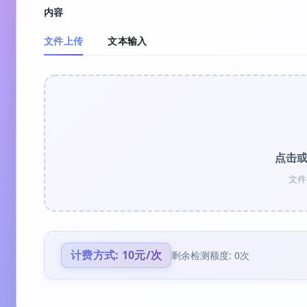
内容
文件上传
文本输入
点击
文件
计费方式: 10元/次
剩余检测额度: 0次